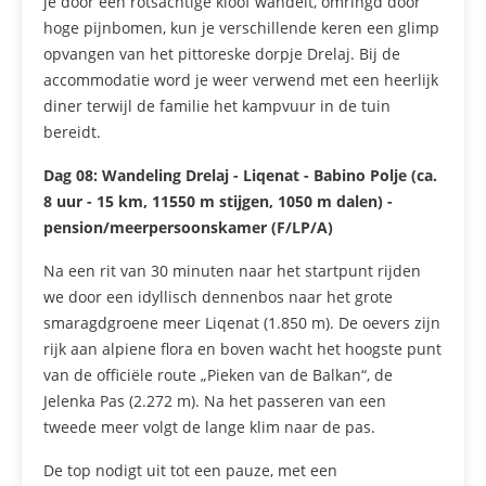
je door een rotsachtige kloof wandelt, omringd door
hoge pijnbomen, kun je verschillende keren een glimp
opvangen van het pittoreske dorpje Drelaj. Bij de
accommodatie word je weer verwend met een heerlijk
diner terwijl de familie het kampvuur in de tuin
bereidt.
Dag 08:
Wandeling Drelaj - Liqenat - Babino Polje (ca.
8 uur - 15 km, 11550 m stijgen, 1050 m dalen) -
pension/meerpersoonskamer (F/LP/A)
Na een rit van 30 minuten naar het startpunt rijden
we door een idyllisch dennenbos naar het grote
smaragdgroene meer Liqenat (1.850 m). De oevers zijn
rijk aan alpiene flora en boven wacht het hoogste punt
van de officiële route „Pieken van de Balkan“, de
Jelenka Pas (2.272 m). Na het passeren van een
tweede meer volgt de lange klim naar de pas.
De top nodigt uit tot een pauze, met een