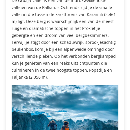
De Grbaja-vallei is een van de indrukwekkendste
valleien van de Balkan. s Ochtends rijd je de smalle
vallei in die tussen de karsttorens van Karanfili (2.461
m) ligt. Deze berg is waarschijnlijk een van de meest
ruige en dramatische toppen in het Prokletije-
gebergte en een droom van veel bergbeklimmers.
Terwijl je stijgt door een schaduwrijk, sprookjesachtig
beukenbos, kom je bij een alpenweide omringd door
verschillende pieken. Op het verbonden bergkampad
kun je genieten van een reeks uitzichtpunten die
culmineren in de twee hoogste toppen, Popadija en
Taljanka (2.056 m).