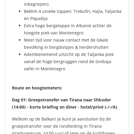
inbegrepen)
Beklim 4 unieke toppen: Trekufiri, Hajla, Taljanka
en Popadija
Extra hoge bergetappe in Albanië achter de
hoogste piek van Montenegro
Meer tijd voor nauw contact met de lokale
bevolking in bergdorpjes & herdershutten
Adembenemend uitzicht op de Taljanka piek
vanaf de hoge bergruggen rond de Grebaja
vallei in Montenegro
Route en hoogtemeters:
Dag 01:
Groepstransfer van Tirana naar Shkoder
(14:00) - korte briefing en diner - hotel/privé (-/-/A)
Welkom op de Balkan! Je kunt je aansluiten bij de
groepstransfer voor de rondleiding in Tirana
(stadscentrum, 14:00 uur) of later op de luchthaven