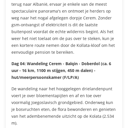
terug naar Albanië, ervaar je enkele van de meest
spectaculaire panorama's en ontmoet je herders op
weg naar het nogal afgelegen dorpje Cerem. Zonder
gsm-ontvangst of elektriciteit is dit de laatste
buitenpost voordat de echte wildernis begint. Als het
weer het niet toelaat om de pas over te steken, kun je
een kortere route nemen door de Kollata-kloof om het
eenvoudige pension te bereiken.
Dag 04:
Wandeling Cerem - Balqin - Doberdol (ca. 6
uur - 16 km, 1100 m stijgen, 450 m dalen) -
hut/meerpersoonskamer (F/LP/A)
De wandeling naar het hooggelegen drielandenpunt
voert je over bloementapijten en af en toe over
voormalig Joegoslavisch grondgebied. Onderweg kun
je bosvruchten eten, de flora bewonderen en genieten
van het adembenemende uitzicht op de Kolata (2.534
m).