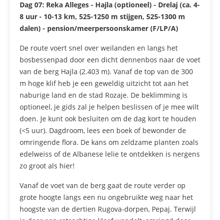
Dag 07:
Reka Alleges - Hajla (optioneel) - Drelaj (ca. 4-
8 uur - 10-13 km, 525-1250 m stijgen, 525-1300 m
dalen) - pension/meerpersoonskamer (F/LP/A)
De route voert snel over weilanden en langs het
bosbessenpad door een dicht dennenbos naar de voet
van de berg Hajla (2.403 m). Vanaf de top van de 300
m hoge klif heb je een geweldig uitzicht tot aan het
naburige land en de stad Rozaje. De beklimming is
optioneel, je gids zal je helpen beslissen of je mee wilt
doen. Je kunt ook besluiten om de dag kort te houden
(<5 uur). Dagdroom, lees een boek of bewonder de
omringende flora. De kans om zeldzame planten zoals
edelweiss of de Albanese lelie te ontdekken is nergens
zo groot als hier!
Vanaf de voet van de berg gaat de route verder op
grote hoogte langs een nu ongebruikte weg naar het
hoogste van de dertien Rugova-dorpen, Pepaj. Terwijl