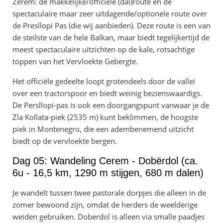
Zerem: de makkelijke/officiële (dal)route en de
spectaculaire maar zeer uitdagende/optionele route over
de Presllopi Pas (die wij aanbieden). Deze route is een van
de steilste van de hele Balkan, maar biedt tegelijkertijd de
meest spectaculaire uitzichten op de kale, rotsachtige
toppen van het Vervloekte Gebergte.
Het officiële gedeelte loopt grotendeels door de vallei
over een tractorspoor en biedt weinig bezienswaardigs.
De Persllopi-pas is ook een doorgangspunt vanwaar je de
Zla Kollata-piek (2535 m) kunt beklimmen, de hoogste
piek in Montenegro, die een adembenemend uitzicht
biedt op de vervloekte bergen.
Dag 05: Wandeling Cerem - Dobërdol (ca.
6u - 16,5 km, 1290 m stijgen, 680 m dalen)
Je wandelt tussen twee pastorale dorpjes die alleen in de
zomer bewoond zijn, omdat de herders de weelderige
weiden gebruiken. Doberdol is alleen via smalle paadjes