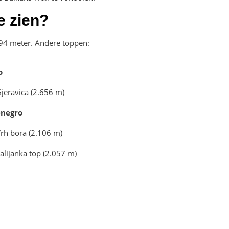
e zien?
694 meter. Andere toppen:
o
jeravica (2.656 m)
negro
rh bora (2.106 m)
alijanka top (2.057 m)