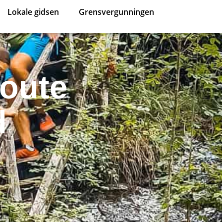
Lokale gidsen
Grensvergunningen
Route
d