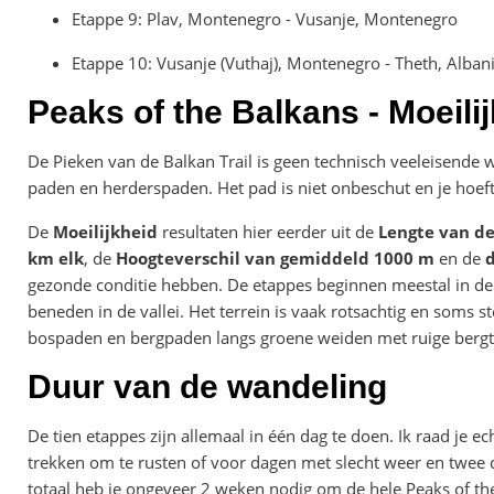
Etappe 9: Plav, Montenegro - Vusanje, Montenegro
Etappe 10: Vusanje (Vuthaj), Montenegro - Theth, Alban
Peaks of the Balkans - Moeili
De Pieken van de Balkan Trail is geen technisch veeleisende w
paden en herderspaden. Het pad is niet onbeschut en je hoeft
De
Moeilijkheid
resultaten hier eerder uit de
Lengte van de
km elk
, de
Hoogteverschil van gemiddeld 1000 m
en de
d
gezonde conditie hebben. De etappes beginnen meestal in de v
beneden in de vallei. Het terrein is vaak rotsachtig en soms s
bospaden en bergpaden langs groene weiden met ruige bergt
Duur van de wandeling
De tien etappes zijn allemaal in één dag te doen. Ik raad je e
trekken om te rusten of voor dagen met slecht weer en twee d
totaal heb je ongeveer 2 weken nodig om de hele Peaks of the 