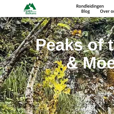
Rondleidingen
Blog
Over o
Peaks of 
& Moe