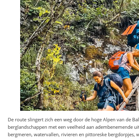
De route slingert zich een weg door de hoge Alpen van de Bal
berglandschappen met een veelheid aan adembenemende uitzic
bergmeren, watervallen, rivieren en pittoreske bergdorpjes, waar