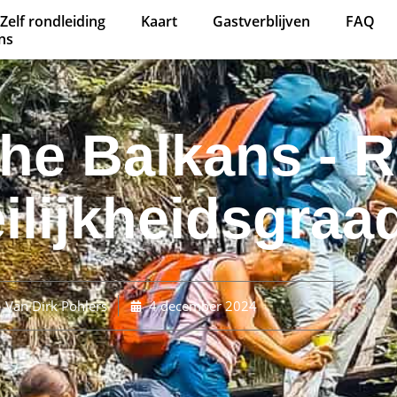
Zelf rondleiding
Kaart
Gastverblijven
FAQ
ns
the Balkans - 
ilijkheidsgraa
Van
Dirk Pohlers
4 december 2024